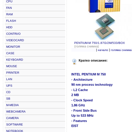
CPU
FAN
RAM
FLASH
HDD
CONTRI/O
VIDEOCARD
PENTIUM-M 750/1.87G/2M/533/BOX
(голяма снимка)
MONITOR
|
|
начало
голяма снимка
CASE
KEYBOARD
Кратко описание:
MOUSE
PRINTER
INTEL PENTIUM M 750
LAN
- Architecture
90 nm process technology
UPS
- L2 Cache
CD
2 MB
SB
- Clock Speed
M-MEDIA
1.86 GHz
- Front Side Bus
WEBCAMERA
Up to 533 MHz
CAMERA
- Features
SOFTWARE
EIST
NOTEBOOK