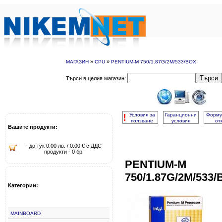
»
»
МАГАЗИН
CPU
PENTIUM-M 750/1.87G/2M/533/BOX
Търси
Търси в целия магазин:
!
Условия за
Гаранционни
Форму
ползване
условия
от
Вашите продукти:
- до тук 0.00 лв. / 0.00 € с ДДС
продукти - 0 бр.
PENTIUM-M
750/1.87G/2M/533
Категории:
MAINBOARD