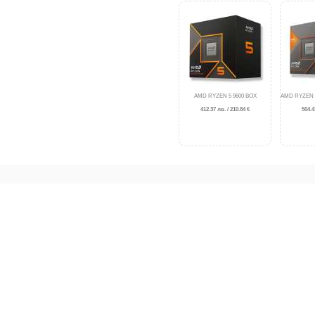
AMD RYZEN 5 9600 BOX
AMD RYZEN 7
412.37 лв. / 210.84 €
504.4