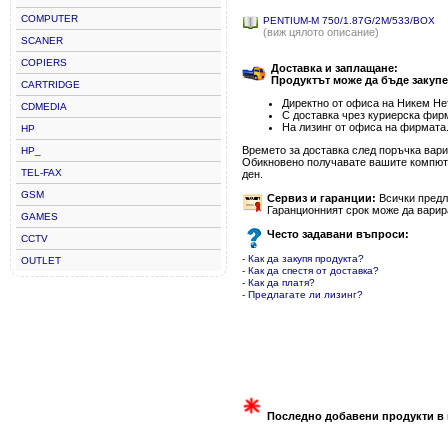
COMPUTER
PENTIUM-M 750/1.87G/2M/533/BOX
(виж цялото описание)
SCANER
COPIERS
Доставка и заплащане:
Продуктът може да бъде закупе
CARTRIDGE
Директно от офиса на Никем Нет
CDMEDIA
С доставка чрез куриерска фир
На лизинг от офиса на фирмата
HP
Времето за доставка след поръчка варир
HP_
Обикновено получавате вашите компютъ
TEL-FAX
ден.
GSM
Сервиз и гаранции:
Всички предла
Гаранционният срок може да варир
GAMES
Често задавани въпроси:
CCTV
- Как да закупя продукта?
OUTLET
- Как да спестя от доставка?
- Как да платя?
- Предлагате ли лизинг?
Последно добавени продукти в 