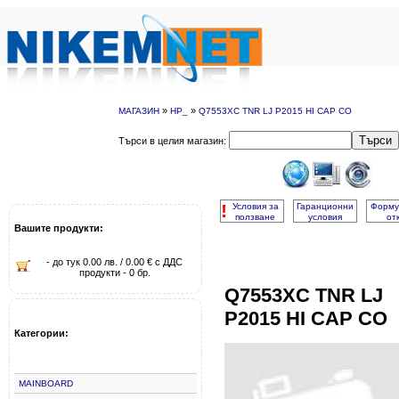
»
»
МАГАЗИН
HP_
Q7553XC TNR LJ P2015 HI CAP CO
Търси
Търси в целия магазин:
!
Условия за
Гаранционни
Форму
ползване
условия
от
Вашите продукти:
- до тук 0.00 лв. / 0.00 € с ДДС
продукти - 0 бр.
Q7553XC TNR LJ
P2015 HI CAP CO
Категории:
MAINBOARD