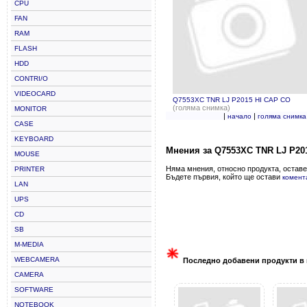
CPU
FAN
RAM
FLASH
HDD
CONTRI/O
VIDEOCARD
Q7553XC TNR LJ P2015 HI CAP CO
(голяма снимка)
MONITOR
|
|
начало
голяма снимка
CASE
KEYBOARD
Мнения за Q7553XC TNR LJ P20
MOUSE
Няма мнения, относно продукта, оставе
PRINTER
Бъдете първия, който ще остави
комент
LAN
UPS
CD
SB
M-MEDIA
WEBCAMERA
Последно добавени продукти в 
CAMERA
SOFTWARE
NOTEBOOK