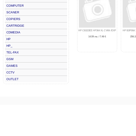
COMPUTER
SCANER
COPIERS
CARTRIDGE
HP CB323EE HP364 XL CYAN /EXP
HP B3P06A 
CDMEDIA
14.59 лв. / 7.46 €
256.1
HP
HP_
TEL-FAX
GSM
GAMES
CCTV
OUTLET