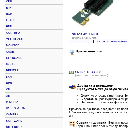
CPU
FAN
RAM
FLASH
HDD
CONTRI/O
SM RSC-R1UU-2E8
(голяма снимка)
VIDEOCARD
|
|
начало
голяма снимка
MONITOR
Кратко описание:
CASE
KEYBOARD
MOUSE
PRINTER
SM RSC-R1UU-2E8
(виж цялото описание)
LAN
UPS
Доставка и заплащане:
Продуктът може да бъде закупе
CD
Директно от офиса на Никем Нет
SB
С доставка чрез куриерска фир
M-MEDIA
На лизинг от офиса на фирмата
WEBCAMERA
Времето за доставка след поръчка варир
Обикновено получавате вашите компютъ
CAMERA
ден.
SOFTWARE
Сервиз и гаранции:
Всички предла
Гаранционният срок може да варир
NOTEBOOK