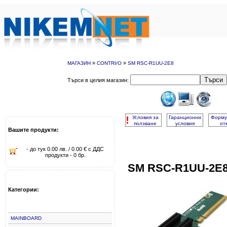
»
»
МАГАЗИН
CONTRI/O
SM RSC-R1UU-2E8
Търси
Търси в целия магазин:
!
Условия за
Гаранционни
Форму
ползване
условия
от
Вашите продукти:
- до тук 0.00 лв. / 0.00 € с ДДС
продукти - 0 бр.
SM RSC-R1UU-2E
Категории:
MAINBOARD