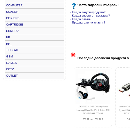
Често задавани въпроси:
COMPUTER
SCANER
- Как да закупя продукта?
- Как да спестя от доставка?
COPIERS
- Как да платя?
- Предлагате ли лизинг?
CARTRIDGE
CDMEDIA
HP
HP_
TEL-FAX
GSM
Последно добавени продукти в 
GAMES
CCTV
OUTLET
LOGITECH G29 Driving Force
Vention Ca
Racing Wheel for PS + Astro A10
Type-C 5A
WHITE 991-000486
PD3.
651.22 лв. / 332.96 €
8.4