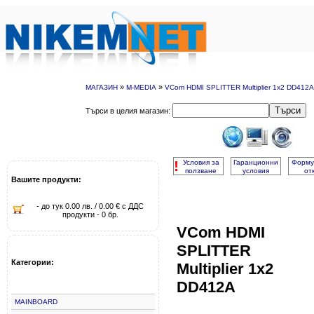
»
»
МАГАЗИН
M-MEDIA
VCom HDMI SPLITTER Multiplier 1x2 DD412A
Търси
Търси в целия магазин:
!
Условия за
Гаранционни
Форму
ползване
условия
от
Вашите продукти:
- до тук 0.00 лв. / 0.00 € с ДДС
продукти - 0 бр.
VCom HDMI
SPLITTER
Категории:
Multiplier 1x2
DD412A
MAINBOARD