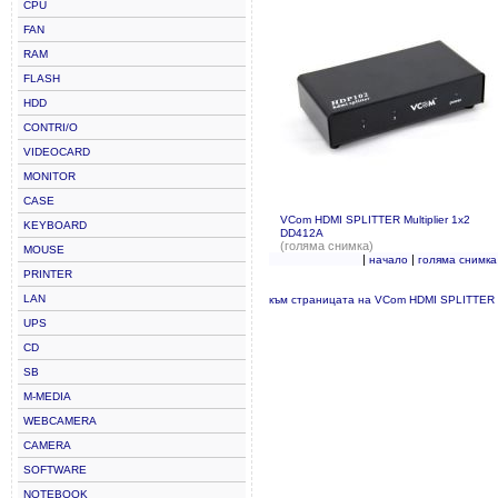
CPU
FAN
RAM
FLASH
HDD
CONTRI/O
VIDEOCARD
MONITOR
CASE
VCom HDMI SPLITTER Multiplier 1x2
KEYBOARD
DD412A
(голяма снимка)
MOUSE
|
|
начало
голяма снимка
PRINTER
LAN
към страницата на VCom HDMI SPLITTER M
UPS
CD
SB
M-MEDIA
WEBCAMERA
CAMERA
SOFTWARE
NOTEBOOK