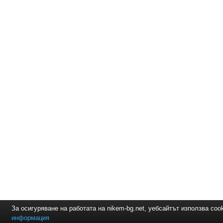
За осигуряване на работата на nikem-bg.net, уебсайтът използва coo
информация