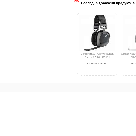
Последно добавени продукти в 
Corsair HS80 RGB WIRELESS
Corsair HS8
Carbon CA-9011235-EU
EU C
305.29 лв. / 156.09 €
305.2