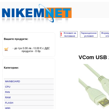
!
Условия за
Гаранционни
Форму
ползване
условия
от
Вашите продукти:
- до тук 0.00 лв. / 0.00 € с ДДС
продукти - 0 бр.
VCom USB 
Категории:
MAINBOARD
CPU
FAN
RAM
FLASH
HDD