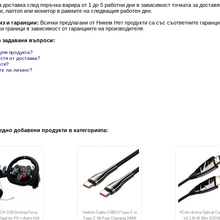
а доставка след поръчка варира от 1 до 5 работни дни в зависимост точката за доста
и, лаптоп или монитор в рамките на следващия работен ден.
из и гаранции:
Всички предлагани от Никем Нет продукти са със съответните гаранции
и граници в зависимост от гаранциите на производителя.
о задавани въпроси:
купя продукта?
естя от доставка?
атя?
те ли лизинг?
едно добавени продукти в категорията:
H G29 Driving Force
Vention Cable USB2.0 Type-C to
VCom Active Optical C
eel for PS + Astro A10
Type-C 5A Fast Charging 240W
V2.1 M M 30m D3743