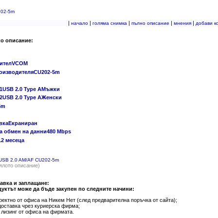
202-5m
|
|
|
|
|
начало
голяма снимка
пълно описание
мнения
добави к
ко описание:
дителVCOM
роизводителяCU202-5m
 1USB 2.0 Type AМъжки
2USB 2.0 Type AЖенски
5m
вкаЕкраниран
а обмен на данни480 Mbps
12 месеца
USB 2.0 AM/AF CU202-5m
ялото описание)
авка и заплащане:
уктът може да бъде закупен по следните начини:
ректно от офиса на Никем Нет (след предварителна поръчка от сайта);
доставка чрез куриерска фирма;
 лизинг от офиса на фирмата.