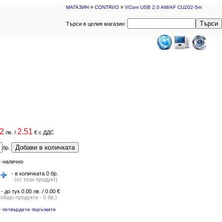
»
»
МАГАЗИН
CONTRI/O
VCom USB 2.0 AM/AF CU202-5m
Търси
Търси в целия магазин:
92
2.51
лв.
/
€
с ДДС
Добави в количката
бр.
-
налично
- в количката 0 бр.
(от този продукт)
- до тук 0.00 лв. / 0.00 €
(общо продукти - 0 бр.)
-
потвърдете поръчките