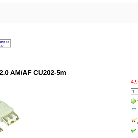
ляр за
каз
2.0 AM/AF CU202-5m
4.