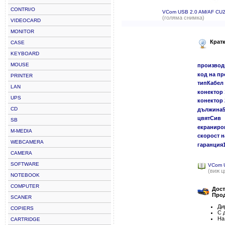
CONTRI/O
VCom USB 2.0 AM/AF CU
(голяма снимка)
VIDEOCARD
MONITOR
Крат
CASE
KEYBOARD
MOUSE
произво
код на п
PRINTER
типКабел
LAN
конектор
UPS
конектор 
CD
дължина
цвятСив
SB
екраниро
M-MEDIA
скорост н
WEBCAMERA
гаранция
CAMERA
SOFTWARE
VCom 
(виж ц
NOTEBOOK
COMPUTER
Дост
Прод
SCANER
Ди
COPIERS
С 
На
CARTRIDGE