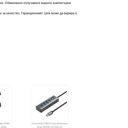
вяне. Обикновено получавате вашите компютърни
 за качество. Гаранционният срок може да варира в
able HDMI
Orico HUB USB3.0 4 port Aluminium
-30.0m
Grey PDD4U-U3-015-GY