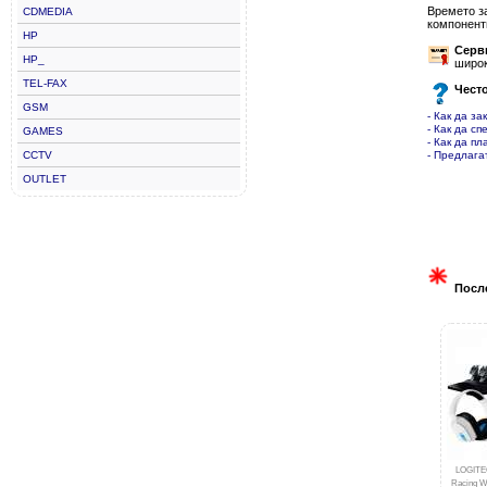
Времето з
CDMEDIA
компонент
HP
Серв
HP_
широк
TEL-FAX
Чест
GSM
- Как да за
- Как да сп
GAMES
- Как да пл
CCTV
- Предлага
OUTLET
Посл
LOGITEC
Racing Wh