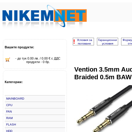
!
Условия за
Гаранционни
Форму
ползване
условия
от
Вашите продукти:
- до тук 0.00 лв. / 0.00 € с ДДС
продукти - 0 бр.
Vention 3.5mm Aud
Braided 0.5m BA
Категории:
MAINBOARD
CPU
FAN
RAM
FLASH
HDD