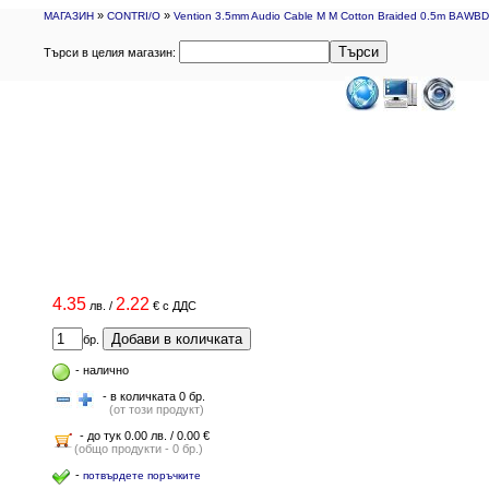
»
»
МАГАЗИН
CONTRI/O
Vention 3.5mm Audio Cable M M Cotton Braided 0.5m BAWBD
Търси
Търси в целия магазин:
4.35
2.22
лв.
/
€
с ДДС
Добави в количката
бр.
-
налично
- в количката 0 бр.
(от този продукт)
- до тук 0.00 лв. / 0.00 €
(общо продукти - 0 бр.)
-
потвърдете поръчките