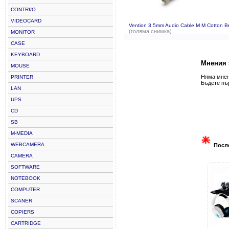
CONTRI/O
VIDEOCARD
Vention 3.5mm Audio Cable M M Cotton 
(голяма снимка)
MONITOR
CASE
KEYBOARD
Мнения 
MOUSE
Няма мнени
PRINTER
Бъдете пъ
LAN
UPS
CD
SB
M-MEDIA
WEBCAMERA
Посл
CAMERA
SOFTWARE
NOTEBOOK
COMPUTER
SCANER
COPIERS
CARTRIDGE