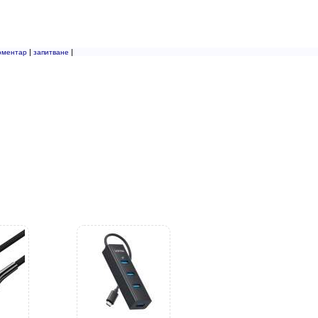
|
|
оментар
запитване