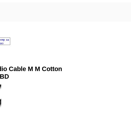
ляр за
каз
io Cable M M Cotton
WBD