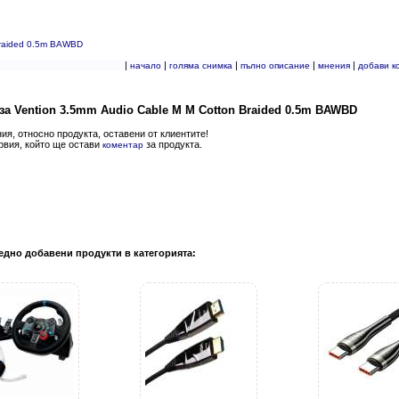
Braided 0.5m BAWBD
|
|
|
|
|
начало
голяма снимка
пълно описание
мнения
добави к
за Vention 3.5mm Audio Cable M M Cotton Braided 0.5m BAWBD
я, относно продукта, оставени от клиентите!
рвия, който ще остави
за продукта.
коментар
едно добавени продукти в категорията: