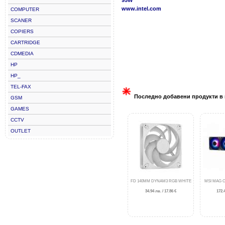
www.intel.com
COMPUTER
SCANER
COPIERS
CARTRIDGE
CDMEDIA
HP
HP_
TEL-FAX
Последно добавени продукти в 
GSM
GAMES
CCTV
OUTLET
FD 140MM DYNAM3 RGB WHITE
MSI MAG C
34.94 лв. / 17.86 €
172.4