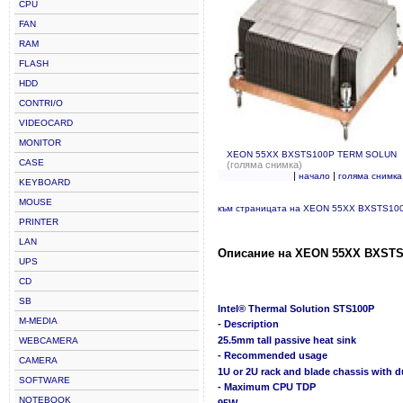
CPU
FAN
RAM
FLASH
HDD
CONTRI/O
VIDEOCARD
MONITOR
XEON 55XX BXSTS100P TERM SOLUN
CASE
(голяма снимка)
|
|
начало
голяма снимка
KEYBOARD
MOUSE
към страницата на XEON 55XX BXSTS1
PRINTER
LAN
Описание на XEON 55XX BXST
UPS
CD
SB
Intel® Thermal Solution STS100P
M-MEDIA
- Description
25.5mm tall passive heat sink
WEBCAMERA
- Recommended usage
CAMERA
1U or 2U rack and blade chassis with du
SOFTWARE
- Maximum CPU TDP
NOTEBOOK
95W