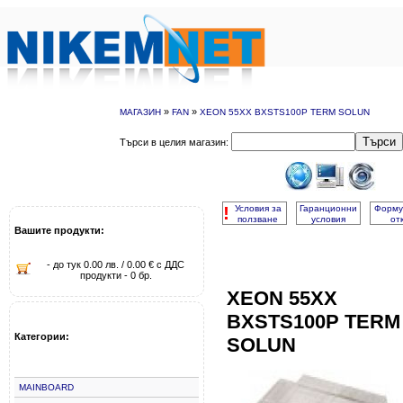
»
»
МАГАЗИН
FAN
XEON 55XX BXSTS100P TERM SOLUN
Търси
Търси в целия магазин:
!
Условия за
Гаранционни
Форму
ползване
условия
от
Вашите продукти:
- до тук 0.00 лв. / 0.00 € с ДДС
продукти - 0 бр.
XEON 55XX
BXSTS100P TERM
Категории:
SOLUN
MAINBOARD