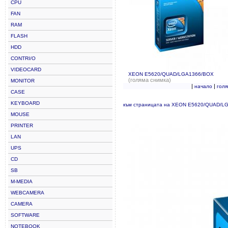
CPU
FAN
RAM
FLASH
HDD
CONTRI/O
VIDEOCARD
XEON E5620/QUAD/LGA1366/BOX
(голяма снимка)
MONITOR
|
|
начало
гол
CASE
KEYBOARD
към страницата на XEON E5620/QUAD/L
MOUSE
PRINTER
LAN
UPS
CD
SB
M-MEDIA
WEBCAMERA
CAMERA
SOFTWARE
NOTEBOOK