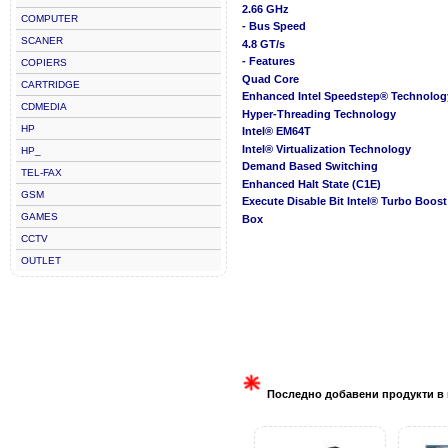
2.66 GHz
COMPUTER
- Bus Speed
SCANER
4.8 GT/s
- Features
COPIERS
Quad Core
CARTRIDGE
Enhanced Intel Speedstep® Technolog
CDMEDIA
Hyper-Threading Technology
HP
Intel® EM64T
Intel® Virtualization Technology
HP_
Demand Based Switching
TEL-FAX
Enhanced Halt State (C1E)
GSM
Execute Disable Bit Intel® Turbo Boos
GAMES
Box
CCTV
OUTLET
Последно добавени продукти в 