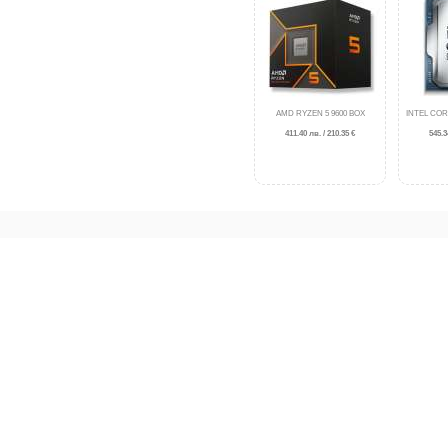
AMD RYZEN 5 9600 BOX
INTEL COR
411.40 лв. / 210.35 €
545.3