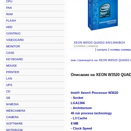
CPU
FAN
RAM
FLASH
HDD
CONTRI/O
VIDEOCARD
XEON W3520 QUAD/2.6/8/1366/BOX
(голяма снимка)
MONITOR
|
|
начало
голяма снимка
CASE
KEYBOARD
към страницата на XEON W3520 QUAD/2.
MOUSE
PRINTER
Описание на XEON W3520 QUAD/
LAN
UPS
CD
Intel® Xeon® Processor W3520
- Socket
SB
LGA1366
M-MEDIA
- Architecture
WEBCAMERA
45 nm process technology
CAMERA
- L3 Cache
8 MB
SOFTWARE
- Clock Speed
NOTEBOOK