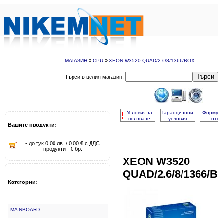
»
»
МАГАЗИН
CPU
XEON W3520 QUAD/2.6/8/1366/BOX
Търси
Търси в целия магазин:
!
Условия за
Гаранционни
Форму
ползване
условия
от
Вашите продукти:
- до тук 0.00 лв. / 0.00 € с ДДС
продукти - 0 бр.
XEON W3520
QUAD/2.6/8/1366/
Категории:
MAINBOARD