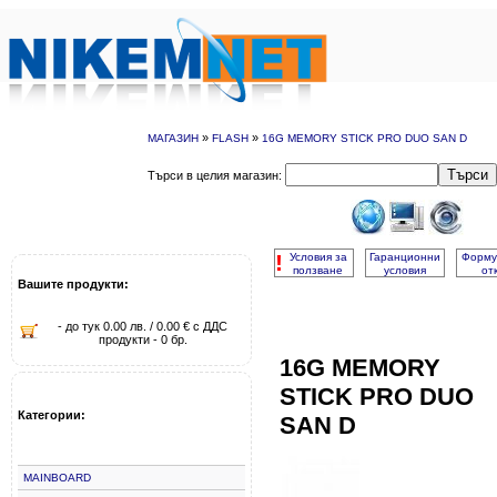
»
»
МАГАЗИН
FLASH
16G MEMORY STICK PRO DUO SAN D
Търси
Търси в целия магазин:
!
Условия за
Гаранционни
Форму
ползване
условия
от
Вашите продукти:
- до тук 0.00 лв. / 0.00 € с ДДС
продукти - 0 бр.
16G MEMORY
STICK PRO DUO
Категории:
SAN D
MAINBOARD