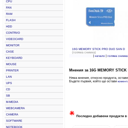
CPU
FAN
RAM
FLASH
HDD
CONTRI/O
VIDEOCARD
MONITOR
16G MEMORY STICK PRO DUO SAN D
CASE
(голяма снимка)
|
|
начало
голяма снимка
KEYBOARD
MOUSE
Мнения за 16G MEMORY STICK
PRINTER
LAN
Няма мнения, относно продукта, оставе
Бъдете първия, който ще остави
комент
UPS
CD
SB
M-MEDIA
WEBCAMERA
CAMERA
Последно добавени продукти в 
SOFTWARE
NOTEBOOK