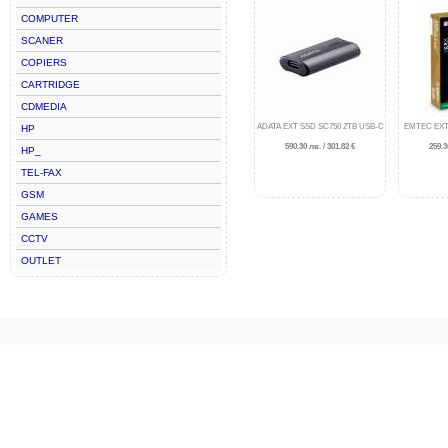
COMPUTER
SCANER
COPIERS
CARTRIDGE
CDMEDIA
ADATA EXT SSD SC750 2TB USB-C
EMTEC EXT
HP
590.30 лв. / 301.82 €
259.3
HP_
TEL-FAX
GSM
GAMES
CCTV
OUTLET