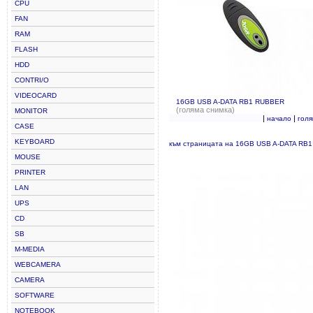
CPU
FAN
RAM
FLASH
HDD
CONTRI/O
VIDEOCARD
16GB USB A-DATA RB1 RUBBER
(голяма снимка)
MONITOR
|
|
начало
гол
CASE
KEYBOARD
към страницата на 16GB USB A-DATA RB
MOUSE
PRINTER
LAN
UPS
CD
SB
M-MEDIA
WEBCAMERA
CAMERA
SOFTWARE
NOTEBOOK