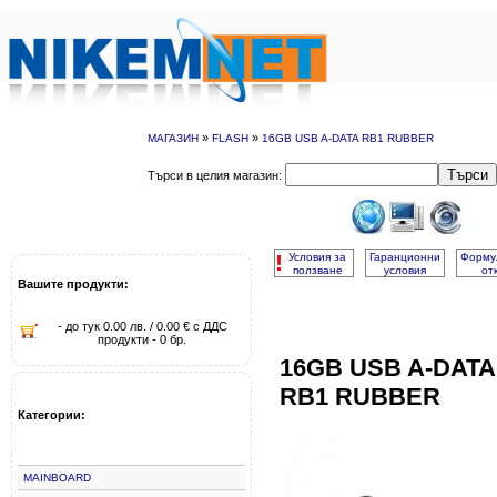
»
»
МАГАЗИН
FLASH
16GB USB A-DATA RB1 RUBBER
Търси
Търси в целия магазин:
!
Условия за
Гаранционни
Форму
ползване
условия
от
Вашите продукти:
- до тук 0.00 лв. / 0.00 € с ДДС
продукти - 0 бр.
16GB USB A-DATA
RB1 RUBBER
Категории:
MAINBOARD