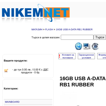
»
»
МАГАЗИН
FLASH
16GB USB A-DATA RB1 RUBBER
Търси
Търси в целия магазин:
!
Условия за
Гаранционни
Форму
ползване
условия
от
Вашите продукти:
- до тук 0.00 лв. / 0.00 € с ДДС
продукти - 0 бр.
16GB USB A-DATA
RB1 RUBBER
Категории:
MAINBOARD