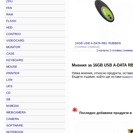
CPU
FAN
RAM
FLASH
HDD
CONTRI/O
VIDEOCARD
16GB USB A-DATA RB1 RUBBER
(голяма снимка)
MONITOR
|
|
начало
голяма снимка
CASE
KEYBOARD
Мнения за 16GB USB A-DATA R
MOUSE
Няма мнения, относно продукта, оставе
PRINTER
Бъдете първия, който ще остави
комент
LAN
UPS
CD
SB
M-MEDIA
WEBCAMERA
Последно добавени продукти в 
CAMERA
SOFTWARE
NOTEBOOK