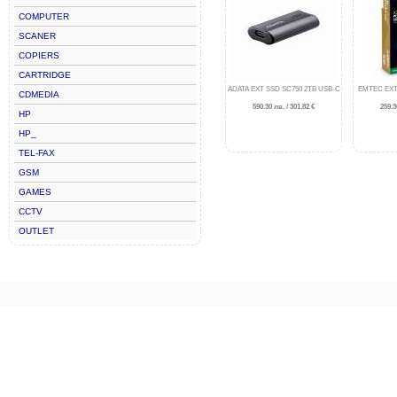
COMPUTER
SCANER
COPIERS
CARTRIDGE
ADATA EXT SSD SC750 2TB USB-C
EMTEC EXT
CDMEDIA
590.30 лв. / 301.82 €
259.3
HP
HP_
TEL-FAX
GSM
GAMES
CCTV
OUTLET