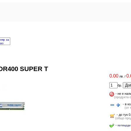
ляр за
каз
DR400 SUPER T
0.00
0.
лв.
/
Доб
бр.
-
не е нал
(продукта 
- в ко
(от т
- до тук 0
(общо прод
-
потвърде