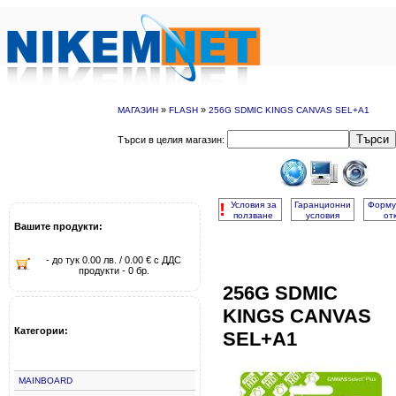
»
»
МАГАЗИН
FLASH
256G SDMIC KINGS CANVAS SEL+A1
Търси
Търси в целия магазин:
!
Условия за
Гаранционни
Форму
ползване
условия
от
Вашите продукти:
- до тук 0.00 лв. / 0.00 € с ДДС
продукти - 0 бр.
256G SDMIC
KINGS CANVAS
Категории:
SEL+A1
MAINBOARD