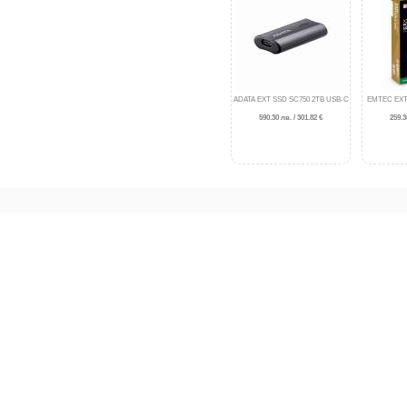
ADATA EXT SSD SC750 2TB USB-C
EMTEC EXT
590.30 лв. / 301.82 €
259.3