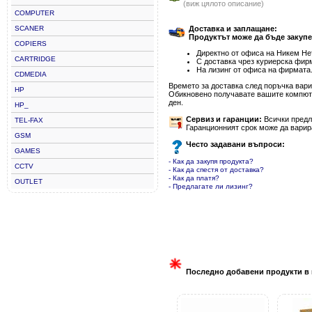
(виж цялото описание)
COMPUTER
SCANER
Доставка и заплащане:
Продуктът може да бъде закупе
COPIERS
Директно от офиса на Никем Нет
CARTRIDGE
С доставка чрез куриерска фир
На лизинг от офиса на фирмата
CDMEDIA
Времето за доставка след поръчка варир
HP
Обикновено получавате вашите компютъ
ден.
HP_
Сервиз и гаранции:
Всички предла
TEL-FAX
Гаранционният срок може да варир
GSM
Често задавани въпроси:
GAMES
- Как да закупя продукта?
CCTV
- Как да спестя от доставка?
- Как да платя?
OUTLET
- Предлагате ли лизинг?
Последно добавени продукти в 