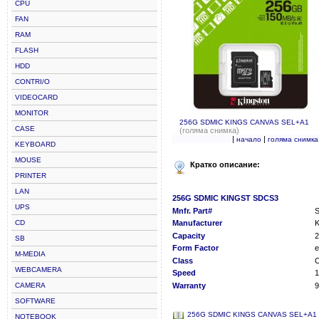
CPU
FAN
RAM
FLASH
HDD
CONTRI/O
VIDEOCARD
MONITOR
256G SDMIC KINGS CANVAS SEL+A1
CASE
(голяма снимка)
|
|
начало
голяма снимка
KEYBOARD
MOUSE
Кратко описание:
PRINTER
LAN
256G SDMIC KINGST SDCS3
UPS
Mnfr. Part#
CD
Manufacturer
K
Capacity
SB
Form Factor
M-MEDIA
Class
C
WEBCAMERA
Speed
1
CAMERA
Warranty
9
SOFTWARE
256G SDMIC KINGS CANVAS SEL+A1
NOTEBOOK