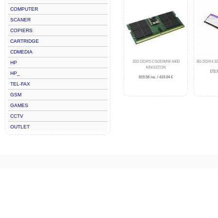
COMPUTER
SCANER
COPIERS
CARTRIDGE
CDMEDIA
32G DDR5 CSODIMM 6400
8G DDR4 3
HP
KINGSTON
172.9
HP_
819.58 лв. / 419.04 €
TEL-FAX
GSM
GAMES
CCTV
OUTLET