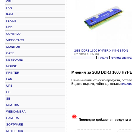
CPU
FAN
RAM
FLASH
HDD
CONTRI/O
VIDEOCARD
MONITOR
2GB DDR3 1600 HYPER X KINGSTON
CASE
(голяма снимка)
|
|
начало
голяма снимка
KEYBOARD
MOUSE
Мнения за 2GB DDR3 1600 HYP
PRINTER
LAN
Няма мнения, относно продукта, оставе
Бъдете първия, който ще остави
комент
UPS
CD
SB
M-MEDIA
WEBCAMERA
CAMERA
Последно добавени продукти в 
SOFTWARE
NOTEBOOK