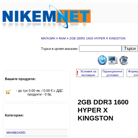
»
»
МАГАЗИН
RAM
2GB DDR3 1600 HYPER X KINGSTON
Търси
Търси в целия магазин:
!
Условия за
Гаранционни
Форму
ползване
условия
от
Вашите продукти:
- до тук 0.00 лв. / 0.00 € с ДДС
продукти - 0 бр.
2GB DDR3 1600
HYPER X
Категории:
KINGSTON
MAINBOARD