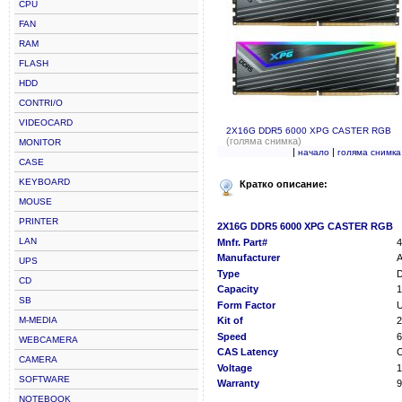
CPU
FAN
RAM
FLASH
HDD
CONTRI/O
VIDEOCARD
2X16G DDR5 6000 XPG CASTER RGB
(голяма снимка)
MONITOR
|
|
начало
голяма снимка
CASE
KEYBOARD
Кратко описание:
MOUSE
PRINTER
2X16G DDR5 6000 XPG CASTER RGB
LAN
Mnfr. Part#
4
Manufacturer
UPS
Type
CD
Capacity
SB
Form Factor
M-MEDIA
Kit of
Speed
6
WEBCAMERA
CAS Latency
C
CAMERA
Voltage
1
SOFTWARE
Warranty
9
NOTEBOOK