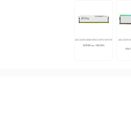
32G DDR5 6000 KING EXPO WHITE
16G DDR5 
1078.80 лв. / 551.58 €
570.7