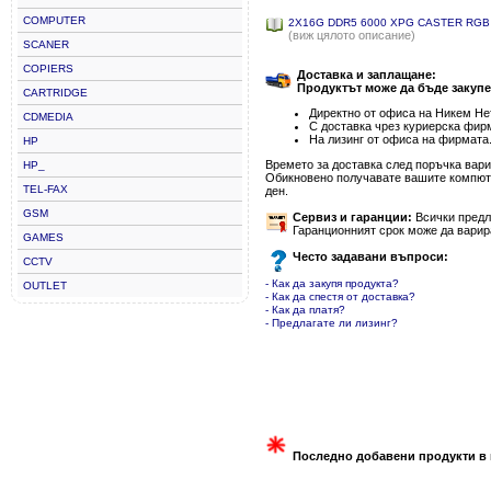
COMPUTER
2X16G DDR5 6000 XPG CASTER RGB
(виж цялото описание)
SCANER
COPIERS
Доставка и заплащане:
Продуктът може да бъде закупе
CARTRIDGE
Директно от офиса на Никем Нет
CDMEDIA
С доставка чрез куриерска фир
На лизинг от офиса на фирмата
HP
Времето за доставка след поръчка варир
HP_
Обикновено получавате вашите компютъ
TEL-FAX
ден.
GSM
Сервиз и гаранции:
Всички предла
Гаранционният срок може да варир
GAMES
Често задавани въпроси:
CCTV
- Как да закупя продукта?
OUTLET
- Как да спестя от доставка?
- Как да платя?
- Предлагате ли лизинг?
Последно добавени продукти в 