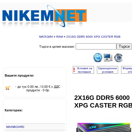
»
»
МАГАЗИН
RAM
2X16G DDR5 6000 XPG CASTER RGB
Търси
Търси в целия магазин:
!
Условия за
Гаранционни
Форму
ползване
условия
от
Вашите продукти:
- до тук 0.00 лв. / 0.00 € с ДДС
продукти - 0 бр.
2X16G DDR5 6000
XPG CASTER RG
Категории:
MAINBOARD