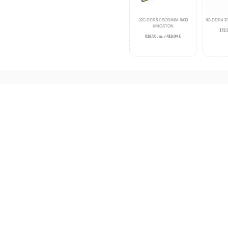
32G DDR5 CSODIMM 6400
8G DDR4 3
KINGSTON
172.9
819.58 лв. / 419.04 €