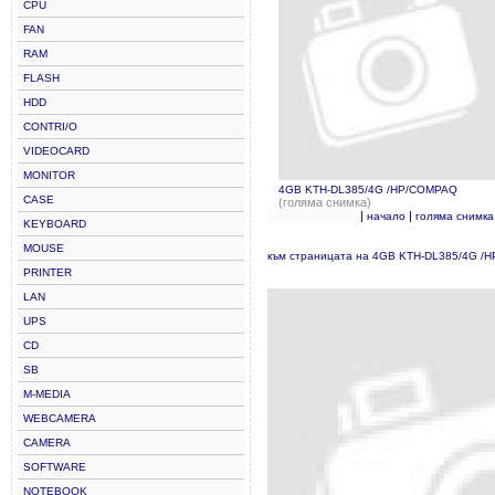
CPU
FAN
RAM
FLASH
HDD
CONTRI/O
VIDEOCARD
MONITOR
4GB KTH-DL385/4G /HP/COMPAQ
CASE
(голяма снимка)
|
|
начало
голяма снимка
KEYBOARD
MOUSE
към страницата на 4GB KTH-DL385/4G /
PRINTER
LAN
UPS
CD
SB
M-MEDIA
WEBCAMERA
CAMERA
SOFTWARE
NOTEBOOK