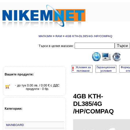
»
»
МАГАЗИН
RAM
4GB KTH-DL385/4G /HP/COMPAQ
Търси
Търси в целия магазин:
!
Условия за
Гаранционни
Форму
ползване
условия
от
Вашите продукти:
- до тук 0.00 лв. / 0.00 € с ДДС
продукти - 0 бр.
4GB KTH-
DL385/4G
Категории:
/HP/COMPAQ
MAINBOARD