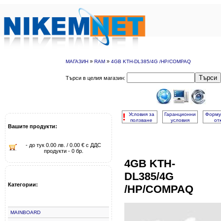
»
»
МАГАЗИН
RAM
4GB KTH-DL385/4G /HP/COMPAQ
Търси
Търси в целия магазин:
!
Условия за
Гаранционни
Форму
ползване
условия
от
Вашите продукти:
- до тук 0.00 лв. / 0.00 € с ДДС
продукти - 0 бр.
4GB KTH-
DL385/4G
Категории:
/HP/COMPAQ
MAINBOARD