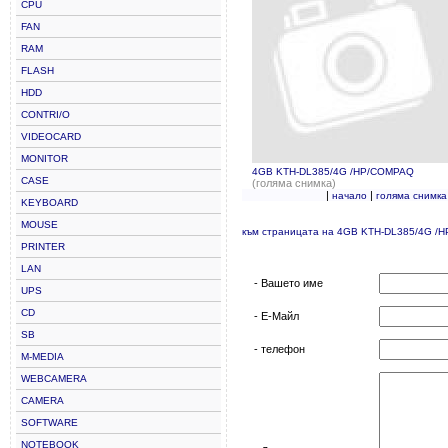
CPU
FAN
RAM
FLASH
HDD
CONTRI/O
VIDEOCARD
MONITOR
4GB KTH-DL385/4G /HP/COMPAQ
CASE
(голяма снимка)
|
|
начало
голяма снимка
KEYBOARD
MOUSE
към страницата на 4GB KTH-DL385/4G /
PRINTER
LAN
- Вашето име
UPS
CD
- Е-Майл
SB
- телефон
M-MEDIA
WEBCAMERA
CAMERA
SOFTWARE
NOTEBOOK