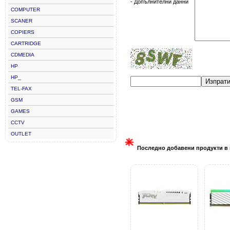
- Допълнителни данни
COMPUTER
SCANER
COPIERS
CARTRIDGE
CDMEDIA
HP
HP_
Изпрат
TEL-FAX
GSM
GAMES
CCTV
OUTLET
Последно добавени продукти в 