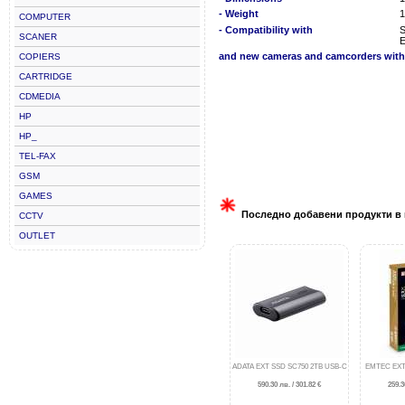
- Weight
1
COMPUTER
- Compatibility with
S
SCANER
E
and new cameras and camcorders with 
COPIERS
CARTRIDGE
CDMEDIA
HP
HP_
TEL-FAX
GSM
GAMES
Последно добавени продукти в 
CCTV
OUTLET
ADATA EXT SSD SC750 2TB USB-C
EMTEC EXT
590.30 лв. / 301.82 €
259.3