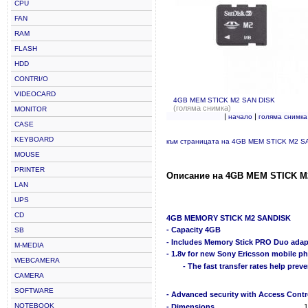
CPU
FAN
RAM
FLASH
HDD
CONTRI/O
VIDEOCARD
4GB MEM STICK M2 SAN DISK
(голяма снимка)
MONITOR
|
|
начало
голяма снимка
CASE
KEYBOARD
към страницата на 4GB MEM STICK M2 S
MOUSE
PRINTER
Описание на 4GB MEM STICK M
LAN
UPS
CD
4GB MEMORY STICK M2 SANDISK
- Capacity 4GB
SB
- Includes Memory Stick PRO Duo adapt
M-MEDIA
- 1.8v for new Sony Ericsson mobile p
WEBCAMERA
- The fast transfer rates help pre
CAMERA
SOFTWARE
- Advanced security with Access Cont
NOTEBOOK
- Dimensions
1