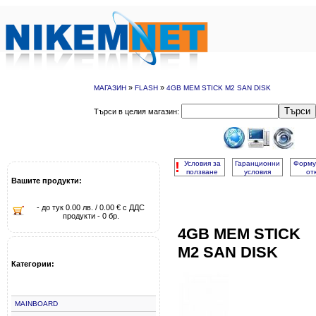
»
»
МАГАЗИН
FLASH
4GB MEM STICK M2 SAN DISK
Търси
Търси в целия магазин:
!
Условия за
Гаранционни
Форму
ползване
условия
от
Вашите продукти:
- до тук 0.00 лв. / 0.00 € с ДДС
продукти - 0 бр.
4GB MEM STICK
M2 SAN DISK
Категории:
MAINBOARD