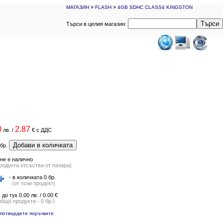
»
»
МАГАЗИН
FLASH
4GB SDHC CLASS4 KINGSTON
Търси
Търси в целия магазин:
0
2.87
лв.
/
€
с ДДС
Добави в количката
бр.
не е налично
родукта отсъства от пазара)
- в количката 0 бр.
(от този продукт)
- до тук 0.00 лв. / 0.00 €
общо продукти - 0 бр.)
потвърдете поръчките