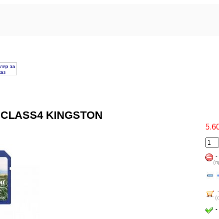
ляр за
каз
 CLASS4 KINGSTON
5.6
-
(п
(
-