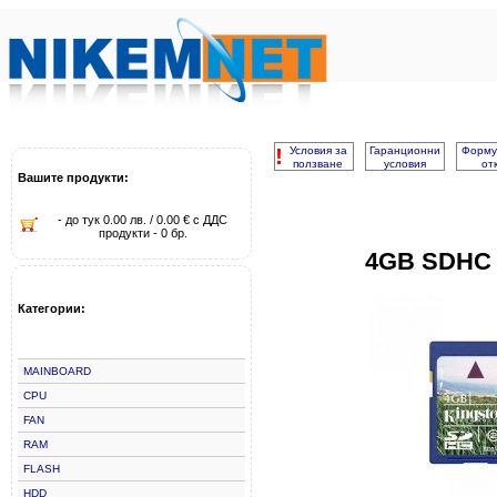
!
Условия за
Гаранционни
Форму
ползване
условия
от
Вашите продукти:
- до тук 0.00 лв. / 0.00 € с ДДС
продукти - 0 бр.
4GB SDHC
Категории:
MAINBOARD
CPU
FAN
RAM
FLASH
HDD