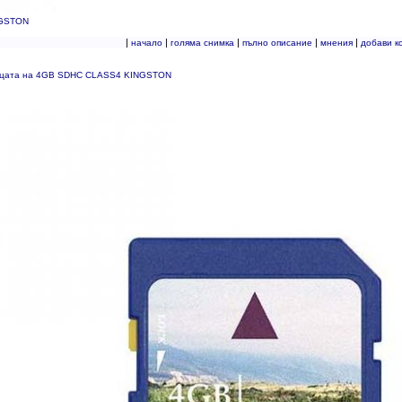
NGSTON
|
|
|
|
|
начало
голяма снимка
пълно описание
мнения
добави к
ицата на 4GB SDHC CLASS4 KINGSTON