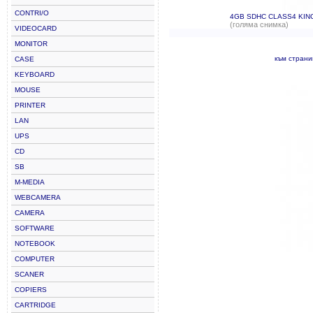
CONTRI/O
4GB SDHC CLASS4 KI
(голяма снимка)
VIDEOCARD
MONITOR
към стран
CASE
KEYBOARD
MOUSE
PRINTER
LAN
UPS
CD
SB
M-MEDIA
WEBCAMERA
CAMERA
SOFTWARE
NOTEBOOK
COMPUTER
SCANER
COPIERS
CARTRIDGE