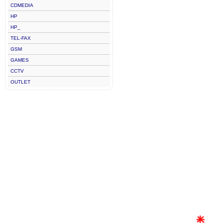
CDMEDIA
HP
HP_
TEL-FAX
GSM
GAMES
CCTV
OUTLET