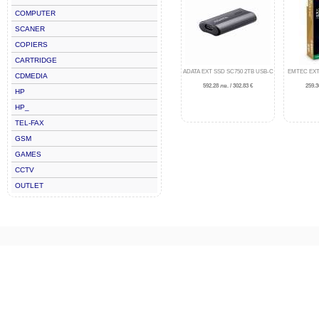
COMPUTER
SCANER
COPIERS
CARTRIDGE
ADATA EXT SSD SC750 2TB USB-C
EMTEC EXT
CDMEDIA
592.28 лв. / 302.83 €
259.3
HP
HP_
TEL-FAX
GSM
GAMES
CCTV
OUTLET