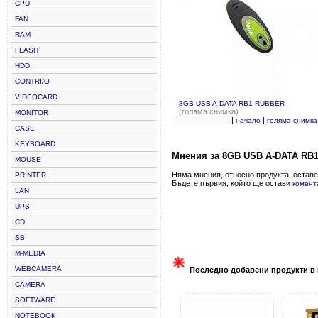
CPU
FAN
RAM
FLASH
HDD
CONTRI/O
VIDEOCARD
8GB USB A-DATA RB1 RUBBER
(голяма снимка)
MONITOR
|
|
начало
голяма снимка
CASE
KEYBOARD
Мнения за 8GB USB A-DATA RB
MOUSE
Няма мнения, относно продукта, оставе
PRINTER
Бъдете първия, който ще остави
комент
LAN
UPS
CD
SB
M-MEDIA
WEBCAMERA
Последно добавени продукти в 
CAMERA
SOFTWARE
NOTEBOOK