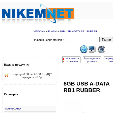
»
»
МАГАЗИН
FLASH
8GB USB A-DATA RB1 RUBBER
Търси
Търси в целия магазин:
!
Условия за
Гаранционни
Форму
ползване
условия
от
Вашите продукти:
- до тук 0.00 лв. / 0.00 € с ДДС
продукти - 0 бр.
8GB USB A-DATA
RB1 RUBBER
Категории:
MAINBOARD