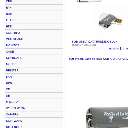
CPU
FAN
RAM
FLASH
HDD
CONTRI/O
VIDEOCARD
8GB USB A-DATA RUNDISK BULK
(голяма снимка)
MONITOR
|
|
начало
гол
CASE
KEYBOARD
към страницата на 8GB USB A-DATA RUN
MOUSE
PRINTER
LAN
UPS
CD
SB
M-MEDIA
WEBCAMERA
CAMERA
SOFTWARE
NOTEBOOK