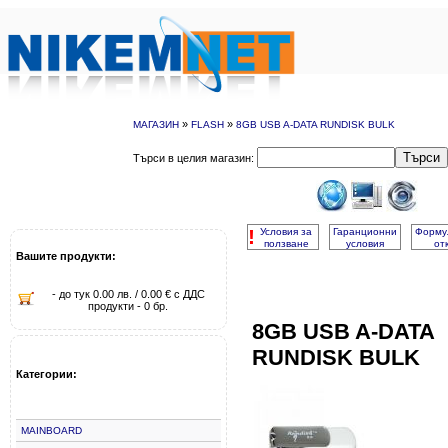
»
»
МАГАЗИН
FLASH
8GB USB A-DATA RUNDISK BULK
Търси
Търси в целия магазин:
!
Условия за
Гаранционни
Форму
ползване
условия
от
Вашите продукти:
- до тук 0.00 лв. / 0.00 € с ДДС
продукти - 0 бр.
8GB USB A-DATA
RUNDISK BULK
Категории:
MAINBOARD