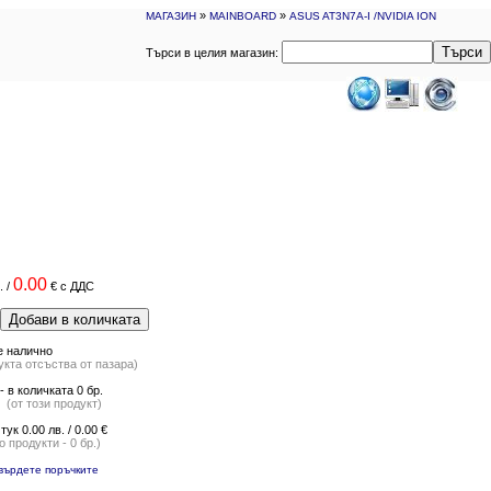
»
»
МАГАЗИН
MAINBOARD
ASUS AT3N7A-I /NVIDIA ION
Търси
Търси в целия магазин:
0.00
.
/
€
с ДДС
Добави в количката
е налично
укта отсъства от пазара)
 в количката 0 бр.
от този продукт)
 тук 0.00 лв. / 0.00 €
 продукти - 0 бр.)
върдете поръчките