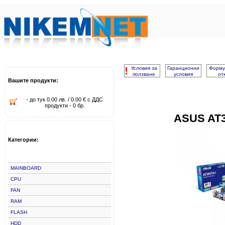
!
Условия за
Гаранционни
Форму
ползване
условия
от
Вашите продукти:
- до тук 0.00 лв. / 0.00 € с ДДС
продукти - 0 бр.
ASUS AT3
Категории:
MAINBOARD
CPU
FAN
RAM
FLASH
HDD