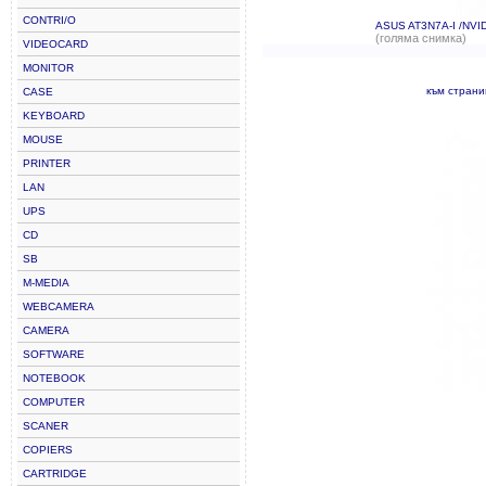
CONTRI/O
ASUS AT3N7A-I /NVID
(голяма снимка)
VIDEOCARD
MONITOR
към страни
CASE
KEYBOARD
MOUSE
PRINTER
LAN
UPS
CD
SB
M-MEDIA
WEBCAMERA
CAMERA
SOFTWARE
NOTEBOOK
COMPUTER
SCANER
COPIERS
CARTRIDGE