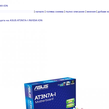
IA ION
|
|
|
|
|
начало
голяма снимка
пълно описание
мнения
добави к
цата на ASUS AT3N7A-I /NVIDIA ION