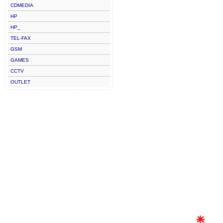
CDMEDIA
HP
HP_
TEL-FAX
GSM
GAMES
CCTV
OUTLET