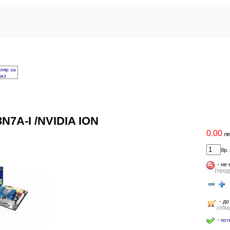
ляр за
каз
N7A-I /NVIDIA ION
0.00
лв
бр.
-
не 
(прод
-
(
- до
(общо
-
пот