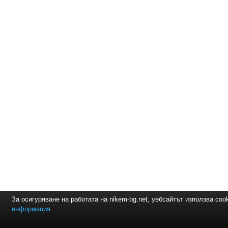
За осигуряване на работата на nikem-bg.net, уебсайтът използва coo
информация