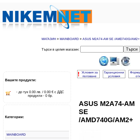
»
»
МАГАЗИН
MAINBOARD
ASUS M2A74-AM SE /AMD740G/AM2+
Търси
Търси в целия магазин:
!
Условия за
Гаранционни
Форму
ползване
условия
от
Вашите продукти:
- до тук 0.00 лв. / 0.00 € с ДДС
продукти - 0 бр.
ASUS M2A74-AM
SE
Категории:
/AMD740G/AM2+
MAINBOARD