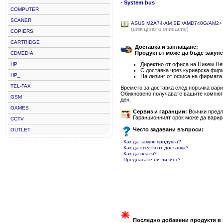
- System bus
COMPUTER
SCANER
ASUS M2A74-AM SE /AMD740G/AM2+
(виж цялото описание)
COPIERS
CARTRIDGE
Доставка и заплащане:
Продуктът може да бъде закупе
CDMEDIA
HP
Директно от офиса на Никем Нет
С доставка чрез куриерска фир
HP_
На лизинг от офиса на фирмата
TEL-FAX
Времето за доставка след поръчка варир
Обикновено получавате вашите компютъ
GSM
ден.
GAMES
Сервиз и гаранции:
Всички предла
Гаранционният срок може да варир
CCTV
Често задавани въпроси:
OUTLET
- Как да закупя продукта?
- Как да спестя от доставка?
- Как да платя?
- Предлагате ли лизинг?
Последно добавени продукти в 