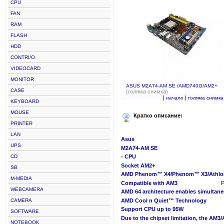
CPU
FAN
RAM
FLASH
HDD
CONTRI/O
VIDEOCARD
MONITOR
ASUS M2A74-AM SE /AMD740G/AM2+
CASE
(голяма снимка)
|
|
начало
голяма снимка
KEYBOARD
MOUSE
Кратко описание:
PRINTER
LAN
Asus
UPS
M2A74-AM SE
CD
- CPU
Socket AM2+
SB
AMD Phenom™ X4/Phenom™ X3/Athlon
M-MEDIA
Compatible with AM3
P
WEBCAMERA
AMD 64 architecture enables simultane
CAMERA
AMD Cool n Quiet™ Technology
Support CPU up to 95W
SOFTWARE
Due to the chipset limitation, the AM
NOTEBOOK