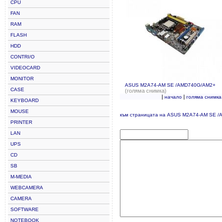
CPU
FAN
RAM
FLASH
HDD
CONTRI/O
VIDEOCARD
MONITOR
ASUS M2A74-AM SE /AMD740G/AM2+
CASE
(голяма снимка)
|
|
начало
голяма снимка
KEYBOARD
MOUSE
към страницата на ASUS M2A74-AM SE 
PRINTER
LAN
UPS
CD
SB
M-MEDIA
WEBCAMERA
CAMERA
SOFTWARE
NOTEBOOK