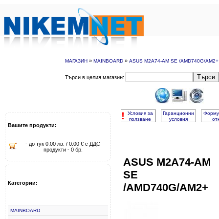
»
»
МАГАЗИН
MAINBOARD
ASUS M2A74-AM SE /AMD740G/AM2+
Търси
Търси в целия магазин:
!
Условия за
Гаранционни
Форму
ползване
условия
от
Вашите продукти:
- до тук 0.00 лв. / 0.00 € с ДДС
продукти - 0 бр.
ASUS M2A74-AM
SE
Категории:
/AMD740G/AM2+
MAINBOARD