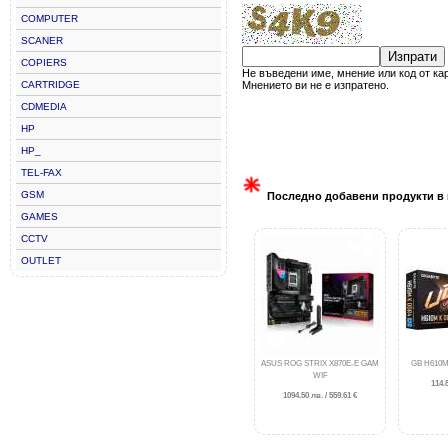
COMPUTER
SCANER
Изпрати
COPIERS
Не въведени име, мнение или код от ка
CARTRIDGE
Мнението ви не е изпратено.
CDMEDIA
HP
HP_
TEL-FAX
GSM
Последно добавени продукти в 
GAMES
CCTV
OUTLET
ASUS ROG STRIX X870E-E GAM
GB H610M
WIF
114.8
1094.50 лв. / 559.61 €