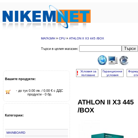
»
»
МАГАЗИН
CPU
ATHLON II X3 445 /BOX
Търси
Търси в целия магазин:
!
Условия за
Гаранционни
Форму
ползване
условия
от
Вашите продукти:
- до тук 0.00 лв. / 0.00 € с ДДС
продукти - 0 бр.
ATHLON II X3 445
/BOX
Категории:
MAINBOARD