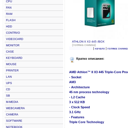
CPU
FAN
RAM
FLASH
HDD
CONTRI/O
VIDEOCARD
ATHLON II X3 445 /BOX
(голяма снимка)
MONITOR
|
|
начало
голяма снимка
CASE
KEYBOARD
Кратко описание:
MOUSE
PRINTER
AMD Athlon™ II X3 445 Triple-Core Pro
LAN
- Socket
AM3
UPS
- Architecture
CD
45 nm process technology
SB
- L2 Cache
M-MEDIA
3 x 512 KB
- Clock Speed
WEBCAMERA
3.1 GHz
CAMERA
- Features
SOFTWARE
Triple Core Technology
NOTEBOOK