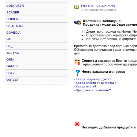
COMPUTER
ATHLON II X3 445 /BOX
(виж цялото описание)
SCANER
COPIERS
Доставка и заплащане:
Продуктът може да бъде закупе
CARTRIDGE
Директно от офиса на Никем Нет
CDMEDIA
С доставка чрез куриерска фир
На лизинг от офиса на фирмата
HP
Времето за доставка след поръчка варир
HP_
Обикновено получавате вашите компютъ
TEL-FAX
ден.
GSM
Сервиз и гаранции:
Всички предла
Гаранционният срок може да варир
GAMES
Често задавани въпроси:
CCTV
- Как да закупя продукта?
OUTLET
- Как да спестя от доставка?
- Как да платя?
- Предлагате ли лизинг?
Последно добавени продукти в 