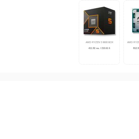
AMD RYZEN 5 9600 BOX
AMD RYZE
411.92 лв. / 210.61 €
812.3