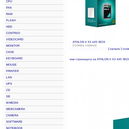
CPU
FAN
RAM
FLASH
HDD
CONTRI/O
VIDEOCARD
ATHLON II X3 445 /BOX
(голяма снимка)
MONITOR
|
|
начало
гол
CASE
KEYBOARD
към страницата на ATHLON II X3 445 /BO
MOUSE
PRINTER
LAN
UPS
CD
SB
M-MEDIA
WEBCAMERA
CAMERA
SOFTWARE
NOTEBOOK