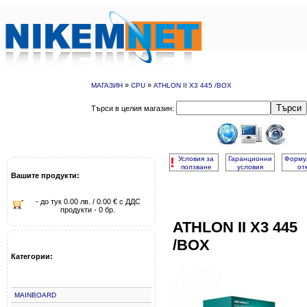
»
»
МАГАЗИН
CPU
ATHLON II X3 445 /BOX
Търси
Търси в целия магазин:
!
Условия за
Гаранционни
Форму
ползване
условия
от
Вашите продукти:
- до тук 0.00 лв. / 0.00 € с ДДС
продукти - 0 бр.
ATHLON II X3 445
/BOX
Категории:
MAINBOARD