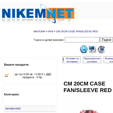
»
»
МАГАЗИН
FAN
CM 20CM CASE FAN/SLEEVE RED
Търси
Търси в целия магазин:
!
Условия за
Гаранционни
Форму
ползване
условия
от
Вашите продукти:
- до тук 0.00 лв. / 0.00 € с ДДС
продукти - 0 бр.
CM 20CM CASE
FAN/SLEEVE RED
Категории:
MAINBOARD