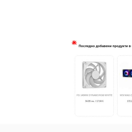
Последно добавени продукти в 
FD 140MM DYNAM3 RGB WHITE
MSI MAG C
34.89 лв. / 17.84 €
172.2