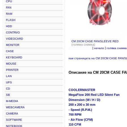
CPU
FAN
RAM
FLASH
HDD
CONTRI/O
VIDEOCARD
CM 20CM CASE FAN/SLEEVE RED
(голяма снимка)
MONITOR
|
|
начало
голяма снимка
CASE
KEYBOARD
към страницата на CM 20CM CASE FAN/
MOUSE
PRINTER
Описание на CM 20CM CASE FA
LAN
UPS
CD
COOLERMASTER
MegaFlow 200 Red LED Silent Fan
SB
Dimension (W / H / D)
M-MEDIA
200 x 200 x 30 mm
WEBCAMERA
- Speed (R.P.M.)
CAMERA
700 RPM
- Air Flow (CFM)
SOFTWARE
110 CFM
NOTEBOOK