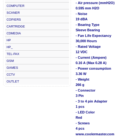
- Air pressure (mmH2O)
COMPUTER
0.595 mm H2O
SCANER
- Noise
19 dBA
COPIERS
- Bearing Type
CARTRIDGE
Sleeve Bearing
CDMEDIA
- Fan Life Expectancy
HP
30,000 Hours
- Rated Voltage
HP_
12 VDC
TEL-FAX
- Current (Ampere)
GSM
0.16 A (Max 0.28 A)
GAMES
- Power consumption
3.36 W
CCTV
- Weight
OUTLET
266 g
- Connector
3 Pin
- 3 to 4 pin Adapter
1 pcs
- LED Color
Red
- Screws
4 pcs
www.coolermaster.com