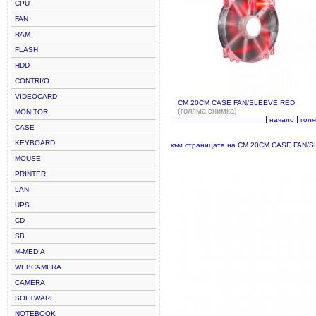
CPU
FAN
RAM
FLASH
HDD
CONTRI/O
VIDEOCARD
CM 20CM CASE FAN/SLEEVE RED
(голяма снимка)
MONITOR
|
|
начало
гол
CASE
KEYBOARD
към страницата на CM 20CM CASE FAN/
MOUSE
PRINTER
LAN
UPS
CD
SB
M-MEDIA
WEBCAMERA
CAMERA
SOFTWARE
NOTEBOOK