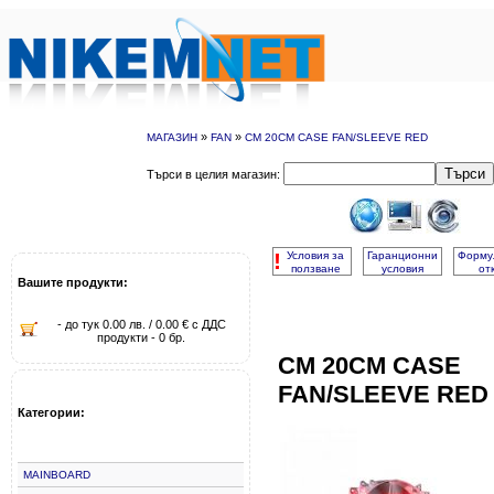
»
»
МАГАЗИН
FAN
CM 20CM CASE FAN/SLEEVE RED
Търси
Търси в целия магазин:
!
Условия за
Гаранционни
Форму
ползване
условия
от
Вашите продукти:
- до тук 0.00 лв. / 0.00 € с ДДС
продукти - 0 бр.
CM 20CM CASE
FAN/SLEEVE RED
Категории:
MAINBOARD