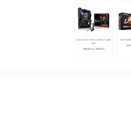
ASUS ROG STRIX X870E-E GAM
GB H610M
WIF
114.8
1094.50 лв. / 559.61 €