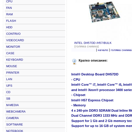
CPU
FAN
RAM
FLASH
HDD
CONTRI/O
VIDEOCARD
INTEL DH57DD /H57/BULK
(голяма снимка)
MONITOR
|
|
начало
голяма снимка
CASE
KEYBOARD
Кратко описание:
MOUSE
PRINTER
Intel® Desktop Board DH57DD
LAN
- CPU
Intel® Core™ i7, Intel® Core™ i5, Inte
UPS
and Intel® Xeon® processor 3400 serie
CD
- Chipset
SB
Intel® H57 Express Chipset
M-MEDIA
- Memory
4 x 240-pin DDR3 SDRAM Dual Inline 
WEBCAMERA
Dual Channel DDR3 1333 MHz and DDR
CAMERA
Support for 1 Gb and 2 Gb memory te
SOFTWARE
Support for up to 16 GB of system me
NOTEBOOK