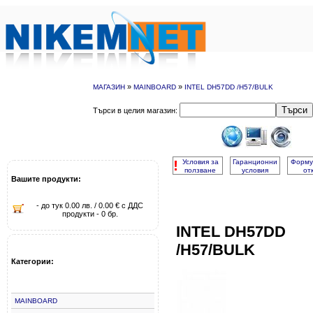
»
»
МАГАЗИН
MAINBOARD
INTEL DH57DD /H57/BULK
Търси
Търси в целия магазин:
!
Условия за
Гаранционни
Форму
ползване
условия
от
Вашите продукти:
- до тук 0.00 лв. / 0.00 € с ДДС
продукти - 0 бр.
INTEL DH57DD
/H57/BULK
Категории:
MAINBOARD