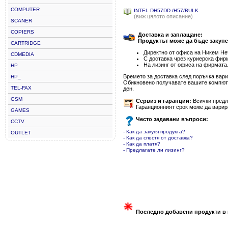
COMPUTER
INTEL DH57DD /H57/BULK
(виж цялото описание)
SCANER
COPIERS
Доставка и заплащане:
Продуктът може да бъде закупе
CARTRIDGE
Директно от офиса на Никем Нет
CDMEDIA
С доставка чрез куриерска фир
На лизинг от офиса на фирмата
HP
Времето за доставка след поръчка варир
HP_
Обикновено получавате вашите компютъ
TEL-FAX
ден.
GSM
Сервиз и гаранции:
Всички предла
Гаранционният срок може да варир
GAMES
Често задавани въпроси:
CCTV
- Как да закупя продукта?
OUTLET
- Как да спестя от доставка?
- Как да платя?
- Предлагате ли лизинг?
Последно добавени продукти в 