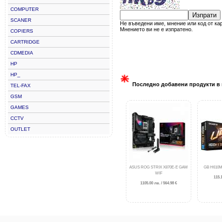
COMPUTER
Изпрати
SCANER
Не въведени име, мнение или код от ка
Мнението ви не е изпратено.
COPIERS
CARTRIDGE
CDMEDIA
HP
HP_
Последно добавени продукти в 
TEL-FAX
GSM
GAMES
CCTV
OUTLET
ASUS ROG STRIX X870E-E GAM
GB H610M
WIF
115.1
1105.00 лв. / 564.98 €