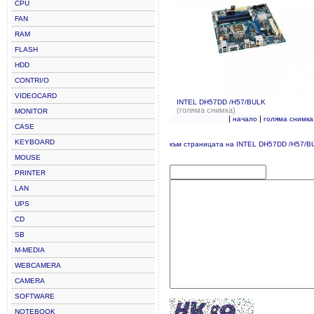
CPU
FAN
RAM
FLASH
HDD
CONTRI/O
VIDEOCARD
INTEL DH57DD /H57/BULK
(голяма снимка)
MONITOR
|
|
начало
голяма снимка
CASE
KEYBOARD
към страницата на INTEL DH57DD /H57/B
MOUSE
PRINTER
LAN
UPS
CD
SB
M-MEDIA
WEBCAMERA
CAMERA
SOFTWARE
NOTEBOOK