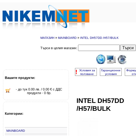
»
»
МАГАЗИН
MAINBOARD
INTEL DH57DD /H57/BULK
Търси
Търси в целия магазин:
!
Условия за
Гаранционни
Форму
ползване
условия
от
Вашите продукти:
- до тук 0.00 лв. / 0.00 € с ДДС
продукти - 0 бр.
INTEL DH57DD
/H57/BULK
Категории:
MAINBOARD