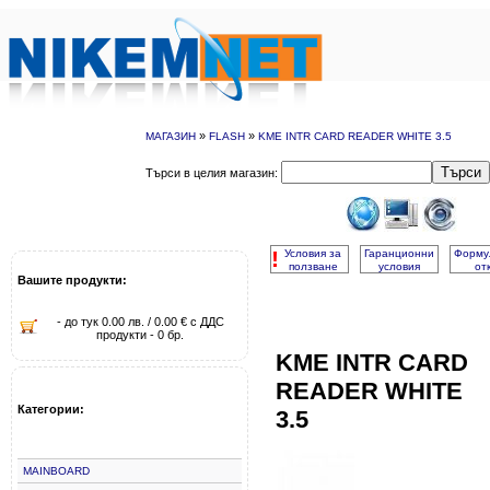
»
»
МАГАЗИН
FLASH
KME INTR CARD READER WHITE 3.5
Търси
Търси в целия магазин:
!
Условия за
Гаранционни
Форму
ползване
условия
от
Вашите продукти:
- до тук 0.00 лв. / 0.00 € с ДДС
продукти - 0 бр.
KME INTR CARD
READER WHITE
Категории:
3.5
MAINBOARD