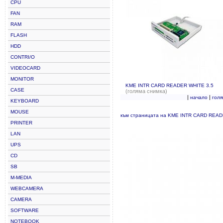
CPU
FAN
RAM
FLASH
HDD
CONTRI/O
VIDEOCARD
MONITOR
KME INTR CARD READER WHITE 3.5
CASE
(голяма снимка)
|
|
начало
гол
KEYBOARD
MOUSE
към страницата на KME INTR CARD READ
PRINTER
LAN
UPS
CD
SB
M-MEDIA
WEBCAMERA
CAMERA
SOFTWARE
NOTEBOOK