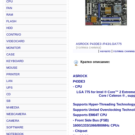
CPU
FAN
RAM
FLASH
HDD
CONTRI/O
VIDEOCARD
ASROCK P43DE3 /P43/LGA775
(голяма снимка)
MONITOR
|
|
начало
голяма снимка
CASE
KEYBOARD
Кратко описание:
MOUSE
PRINTER
ASROCK
LAN
P43DE3
- CPU
UPS
LGA 775 for Intel ® Core™ 2 Extreme
CD
Core / Celeron ® , su
SB
Supports Hyper-Threading Technology
M-MEDIA
Supports Untied Overclocking Techno
WEBCAMERA
Supports EM64T CPU
- Front Side Bus (FSB)
CAMERA
1600/1333/1066/800MHz CPUs
SOFTWARE
- Chipset
NOTEBOOK