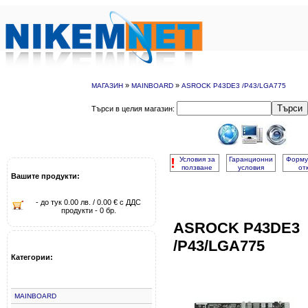
»
»
МАГАЗИН
MAINBOARD
ASROCK P43DE3 /P43/LGA775
Търси
Търси в целия магазин:
!
Условия за
Гаранционни
Форму
ползване
условия
от
Вашите продукти:
- до тук 0.00 лв. / 0.00 € с ДДС
продукти - 0 бр.
ASROCK P43DE3
/P43/LGA775
Категории:
MAINBOARD