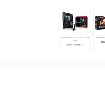
ASUS ROG STRIX X870E-E GAM
GB H610M
WIF
115.2
1098.86 лв. / 561.84 €