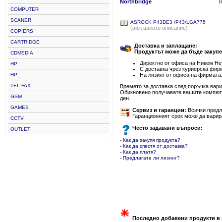
Northbridge
I
COMPUTER
SCANER
ASROCK P43DE3 /P43/LGA775
(виж цялото описание)
COPIERS
CARTRIDGE
Доставка и заплащане:
Продуктът може да бъде закупе
CDMEDIA
Директно от офиса на Никем Нет
HP
С доставка чрез куриерска фир
HP_
На лизинг от офиса на фирмата
TEL-FAX
Времето за доставка след поръчка варир
Обикновено получавате вашите компютъ
GSM
ден.
GAMES
Сервиз и гаранции:
Всички предла
Гаранционният срок може да варир
CCTV
Често задавани въпроси:
OUTLET
- Как да закупя продукта?
- Как да спестя от доставка?
- Как да платя?
- Предлагате ли лизинг?
Последно добавени продукти в 