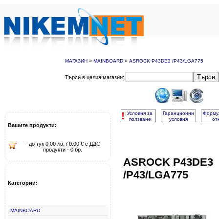
»
»
МАГАЗИН
MAINBOARD
ASROCK P43DE3 /P43/LGA775
Търси
Търси в целия магазин:
!
Условия за
Гаранционни
Форму
ползване
условия
от
Вашите продукти:
- до тук 0.00 лв. / 0.00 € с ДДС
продукти - 0 бр.
ASROCK P43DE3
/P43/LGA775
Категории:
MAINBOARD