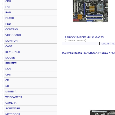
CPU
FAN
RAM
FLASH
HDD
CONTRI/O
VIDEOCARD
ASROCK P43DE3 /P43/LGA775
(голяма снимка)
MONITOR
|
|
начало
го
CASE
KEYBOARD
към страницата на ASROCK P43DE3 /P4
MOUSE
PRINTER
LAN
UPS
CD
SB
M-MEDIA
WEBCAMERA
CAMERA
SOFTWARE
NOTEBOOK