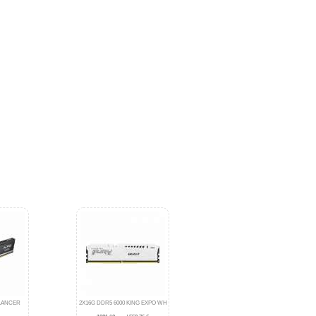
 LANCER
2X16G DDR5 6000 KING EXPO WH