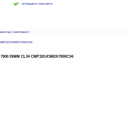
-
потвърдете поръчките
|
|
оментар
запитване
34 CMP32GX5M2X7000C34
R5 7000 DIMM CL34 CMP32GX5M2X7000C34: