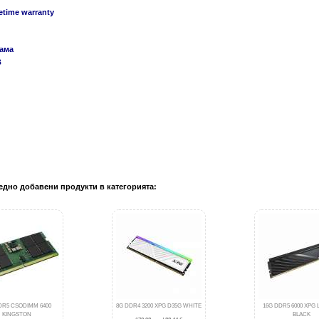
fetime warranty
гама
B
едно добавени продукти в категорията:
DR5 CSODIMM 6400
8G DDR4 3200 XPG D35G WHITE
16G DDR5 6000 XPG
KINGSTON
BLACK