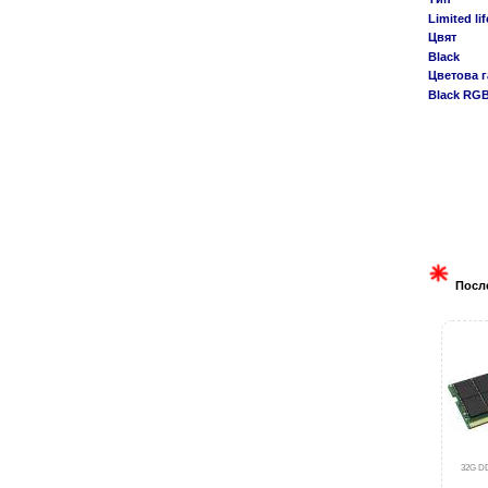
Limited li
Цвят
Black
Цветова 
Black RG
Посл
32G D