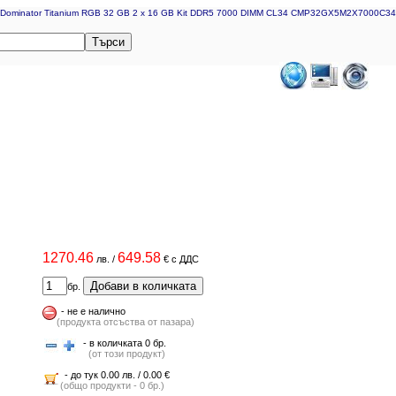
ominator Titanium RGB 32 GB 2 x 16 GB Kit DDR5 7000 DIMM CL34 CMP32GX5M2X7000C34
Търси
1270.46
649.58
лв.
/
€
с ДДС
Добави в количката
бр.
-
не е налично
(продукта отсъства от пазара)
- в количката 0 бр.
(от този продукт)
- до тук 0.00 лв. / 0.00 €
(общо продукти - 0 бр.)