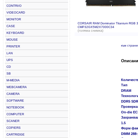
CONTRI/O
VIDEOCARD
MONITOR
CORSAIR RAM Dominator Titanium RGB 3
CASE
CMP32GX5M2X7000C34
(голяма снимка)
KEYBOARD
MOUSE
към стран
PRINTER
LAN
UPS
Описани
CD
SB
Количест
M-MEDIA
Тип
WEBCAMERA
DRAM
CAMERA
Технолог
SOFTWARE
DDR5 SD
Проверка 
NOTEBOOK
On-die E
COMPUTER
Захранва
SCANER
1.5
COPIERS
Форм фак
DIMM 288-
CARTRIDGE