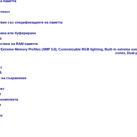
а паметта
нтност
твие със спецификациите на паметта
рана или буферирана
d
истики на RAM паметта
l Extreme Memory Profiles (XMP 3.0), Customizable RGB lighting, Built-in extreme o
zones, Dual-
ст
6
т на съхранение
укт
t
 комплекта
а
на