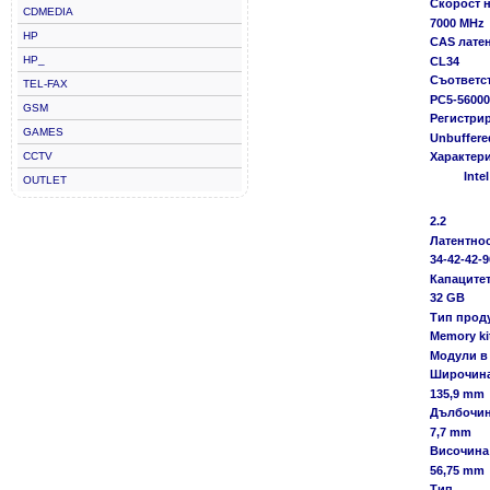
Скорост н
CDMEDIA
7000 MHz
HP
CAS лате
HP_
CL34
Съответс
TEL-FAX
PC5-56000
GSM
Регистри
GAMES
Unbuffere
CCTV
Характер
Inte
OUTLET
2.2
Латентно
34-42-42-9
Капаците
32 GB
Тип прод
Memory ki
Модули в
Широчин
135,9 mm
Дълбочи
7,7 mm
Височина
56,75 mm
Тип