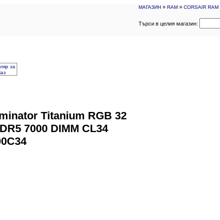
»
»
МАГАЗИН
RAM
CORSAIR RAM D
Търси в целия магазин:
ляр за
каз
inator Titanium RGB 32
 DDR5 7000 DIMM CL34
0C34