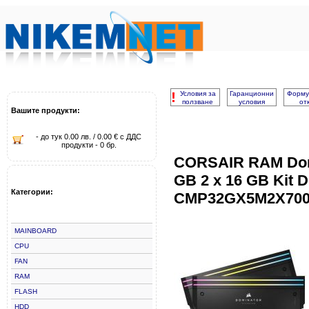
!
Условия за
Гаранционни
Форму
ползване
условия
от
Вашите продукти:
- до тук 0.00 лв. / 0.00 € с ДДС
продукти - 0 бр.
CORSAIR RAM Dom
GB 2 x 16 GB Kit
Категории:
CMP32GX5M2X700
MAINBOARD
CPU
FAN
RAM
FLASH
HDD