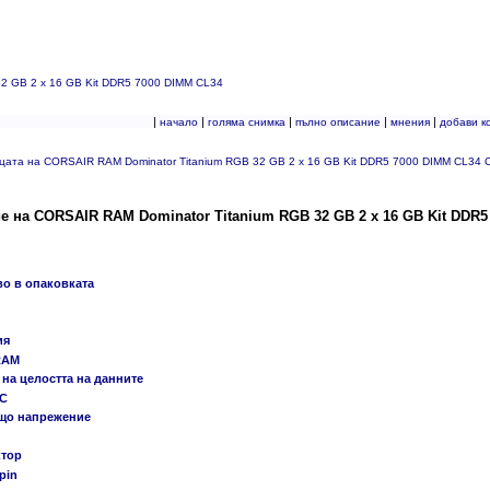
2 GB 2 x 16 GB Kit DDR5 7000 DIMM CL34
|
|
|
|
|
начало
голяма снимка
пълно описание
мнения
добави к
ицата на CORSAIR RAM Dominator Titanium RGB 32 GB 2 x 16 GB Kit DDR5 7000 DIMM CL
е на CORSAIR RAM Dominator Titanium RGB 32 GB 2 x 16 GB Kit DD
во в опаковката
ия
RAM
на целостта на данните
CC
що напрежение
тор
pin