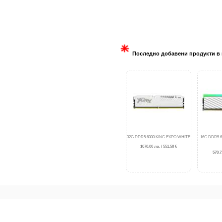
Последно добавени продукти в 
32G DDR5 6000 KING EXPO WHITE
16G DDR5 
1078.80 лв. / 551.58 €
570.7