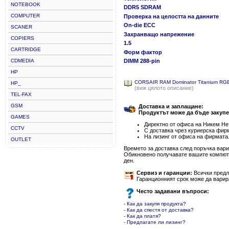
NOTEBOOK
DDR5 SDRAM
COMPUTER
Проверка на целостта на данните
On-die ECC
SCANER
Захранващо напрежение
COPIERS
1.5
CARTRIDGE
Форм фактор
CDMEDIA
DIMM 288-pin
HP
CORSAIR RAM Dominator Titanium R
HP_
(виж цялото описание)
TEL-FAX
GSM
Доставка и заплащане:
Продуктът може да бъде закупе
GAMES
Директно от офиса на Никем Нет
CCTV
С доставка чрез куриерска фир
На лизинг от офиса на фирмата
OUTLET
Времето за доставка след поръчка варир
Обикновено получавате вашите компютъ
ден.
Сервиз и гаранции:
Всички предла
Гаранционният срок може да варир
Често задавани въпроси:
- Как да закупя продукта?
- Как да спестя от доставка?
- Как да платя?
- Предлагате ли лизинг?