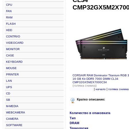
CPU
CMP32GX5M2X700
FAN
RAM
FLASH
HDD
CONTRI/O
VIDEOCARD
MONITOR
CASE
KEYBOARD
MOUSE
PRINTER
CORSAIR RAM Dominator Titanium RGB 3
16 GB Kit DDR5 7000 DIMM CL34
LAN
CMP32GX5M2X7000C34
(голяма снимка)
UPS
|
|
начало
голяма снимка
CD
Кратко описание:
SB
M-MEDIA
WEBCAMERA
Количество в опаковката
Тип
CAMERA
DRAM
SOFTWARE
Технология