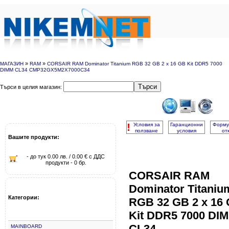
»
»
МАГАЗИН
RAM
CORSAIR RAM Dominator Titanium RGB 32 GB 2 x 16 GB Kit DDR5 7000
DIMM CL34 CMP32GX5M2X7000C34
Търси
Търси в целия магазин:
!
Условия за
Гаранционни
Форму
ползване
условия
от
Вашите продукти:
- до тук 0.00 лв. / 0.00 € с ДДС
продукти - 0 бр.
CORSAIR RAM
Dominator Titaniu
Категории:
RGB 32 GB 2 x 16
Kit DDR5 7000 DI
CL34
MAINBOARD